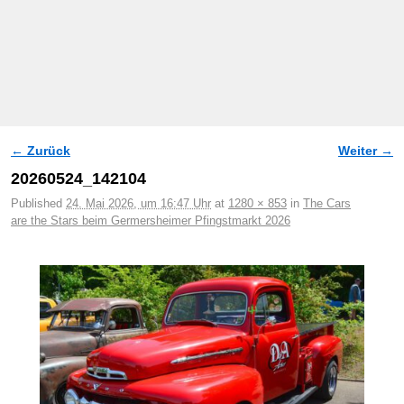
← Zurück
Weiter →
Bilder-Navigation
20260524_142104
Published
24. Mai 2026, um 16:47 Uhr
at
1280 × 853
in
The Cars
are the Stars beim Germersheimer Pfingstmarkt 2026