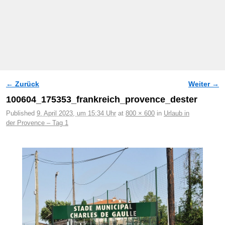
← Zurück
Weiter →
Bilder-Navigation
100604_175353_frankreich_provence_dester
Published
9. April 2023, um 15:34 Uhr
at
800 × 600
in
Urlaub in
der Provence – Tag 1