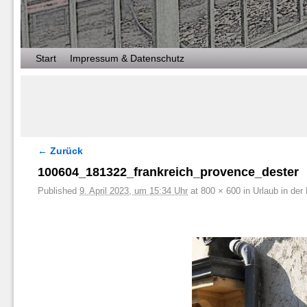
Zum Inhalt wechseln
Zum sekundären Inhalt wechseln
Start
Impressum & Datenschutz
← Zurück
Bilder-Navigation
100604_181322_frankreich_provence_dester
Published
9. April 2023, um 15:34 Uhr
at
800 × 600
in
Urlaub in der