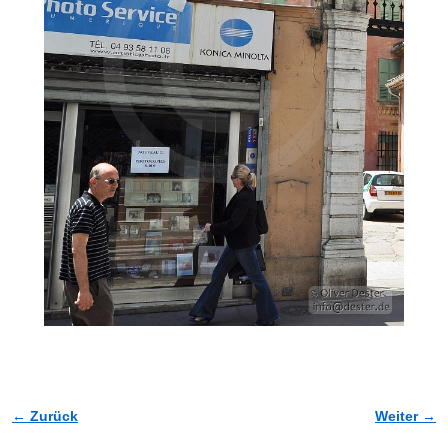
← Zurück
Weiter →
Bilder-Navigation