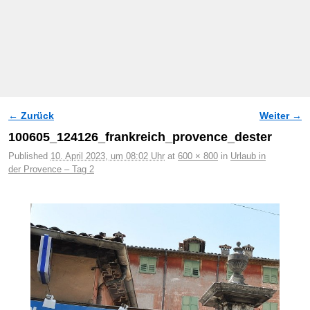
← Zurück
Weiter →
Bilder-Navigation
100605_124126_frankreich_provence_dester
Published
10. April 2023, um 08:02 Uhr
at
600 × 800
in
Urlaub in
der Provence – Tag 2