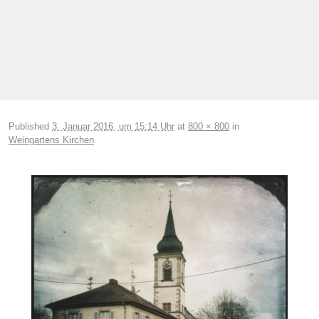
Bilder-Navigation
Published
3. Januar 2016, um 15:14 Uhr
at
800 × 800
in
Weingartens Kirchen