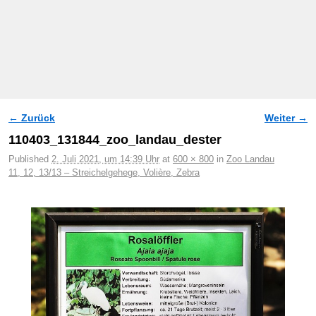
← Zurück
Weiter →
Bilder-Navigation
110403_131844_zoo_landau_dester
Published
2. Juli 2021, um 14:39 Uhr
at
600 × 800
in
Zoo Landau
11, 12, 13/13 – Streichelgehege, Volière, Zebra