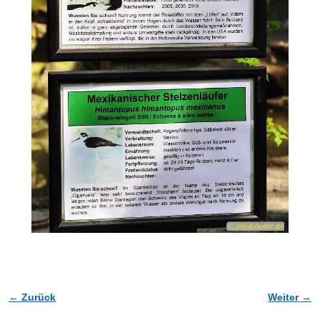
← Zurück
Weiter →
Bilder-Navigation