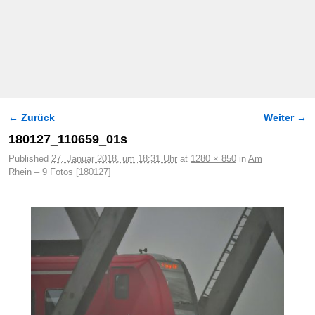
← Zurück
Weiter →
Bilder-Navigation
180127_110659_01s
Published
27. Januar 2018, um 18:31 Uhr
at
1280 × 850
in
Am
Rhein – 9 Fotos [180127]