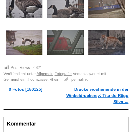
Post Views:
2.821
Veröffentlicht unter
Allgemein
,
Fotografie
Verschlagwortet mit
Germersheim
,
Hochwasser
,
Rhein
permalink
←
9 Fotos [180125]
Druckerwochenende in der
Artikelnavigation
Winkeldruckerey: Tita do Rêgo
Silva
→
Kommentar