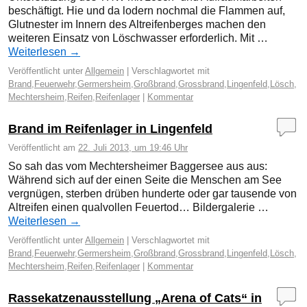
beschäftigt. Hie und da lodern nochmal die Flammen auf,
Glutnester im Innern des Altreifenberges machen den
weiteren Einsatz von Löschwasser erforderlich. Mit …
Weiterlesen
→
Veröffentlicht unter
Allgemein
|
Verschlagwortet mit
Brand
,
Feuerwehr
,
Germersheim
,
Großbrand
,
Grossbrand
,
Lingenfeld
,
Lösch
,
Mechtersheim
,
Reifen
,
Reifenlager
|
Kommentar
Brand im Reifenlager in Lingenfeld
Veröffentlicht am
22. Juli 2013, um 19:46 Uhr
So sah das vom Mechtersheimer Baggersee aus aus:
Während sich auf der einen Seite die Menschen am See
vergnügen, sterben drüben hunderte oder gar tausende von
Altreifen einen qualvollen Feuertod… Bildergalerie …
Weiterlesen
→
Veröffentlicht unter
Allgemein
|
Verschlagwortet mit
Brand
,
Feuerwehr
,
Germersheim
,
Großbrand
,
Grossbrand
,
Lingenfeld
,
Lösch
,
Mechtersheim
,
Reifen
,
Reifenlager
|
Kommentar
Rassekatzenausstellung „Arena of Cats“ in