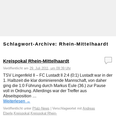
Schlagwort-Archive:
Rhein-Mittelhaardt
Kreispokal Rhein-Mittelhaardt
Veröffentlicht am
29. Juli 2011, um 09:39 Uhr
TSV Lingenfeld II – FC Lustadt II 2:4 (0:1) Lustadt war in der
1. Halbzeit die klar dominierende Mannschaft, von daher
ging die 1:0 Führung durch Markus Eule (36.) zur Pause
voll in Ordnung. Allerdings war der Treffer aus
Abseitsposition …
Weiterlesen
→
Veröffentlicht unter
Pfalz-News
|
Verschlagwortet mit
Andreas
Eberle
,
Kreispokal
,
Kreispokal Rhein-