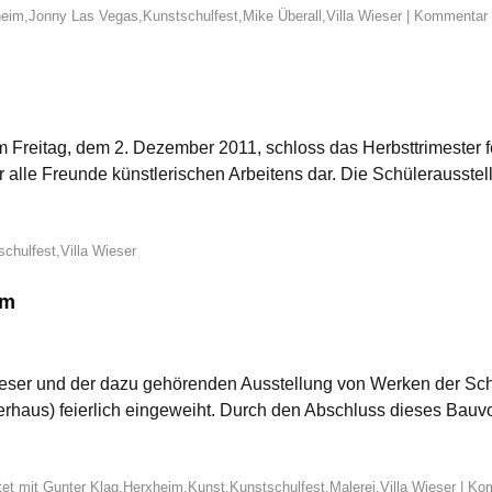
heim
,
Jonny Las Vegas
,
Kunstschulfest
,
Mike Überall
,
Villa Wieser
|
Kommentar
m Freitag, dem 2. Dezember 2011, schloss das Herbsttrimester f
r alle Freunde künstlerischen Arbeitens dar. Die Schülerausstel
schulfest
,
Villa Wieser
im
ieser und der dazu gehörenden Ausstellung von Werken der Schül
haus) feierlich eingeweiht. Durch den Abschluss dieses Bau
et mit
Gunter Klag
,
Herxheim
,
Kunst
,
Kunstschulfest
,
Malerei
,
Villa Wieser
|
Ko