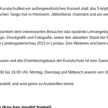
nstschulfest ein außergewöhnliches Konzert statt: das 5-köp
schen Tango live in Herxheim. „Mitreißend, charmant und ein we
äsentiert dem interessierten Besucher das opulente Lehrangebo
gn, Druckgrafik und Fotografie, sowie den aktuellen Stand der P
 Landesgartenschau 2015 in Landau. Des Weiteren erscheint ei
ses und des Erweiterungsbaus der Kunstschule ist vom Samst
0 bis 18.00 Uhr, Montag, Dienstag und Mittwoch jeweils von 16
stellt, und sind gerne zu Auskünften bereit.
 (Key has invalid format)