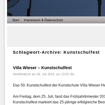
Zum Inhalt wechseln
Zum sekundären Inhalt wechseln
Start
Impressum & Datenschutz
Schlagwort-Archive:
Kunstschulfest
Villa Wieser – Kunstschulfest
Veröffentlicht am
26. Juli 2014, um 13:52 Uhr
Das 50. Kunstschulfest der Kunstschule Villa Wieser H
Am Freitag, dem 25. Juli, fand das Frühjahrtrimester 2
Kunstschulfest markiert das 25-jährige erfolgreiche Bes