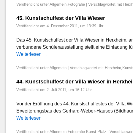
Veröffentlicht unter
Allgemein
,
Fotografie
|
Verschlagwortet mit
Herx
45. Kunstschulfest der Villa Wieser
Veröffentlicht am
4. Dezember 2011, um 13:39 Uhr
Das 45. Kunstschulfest der Villa Wieser in Herxheim, a
verbundene Schülerausstellung stellt eine Einladung fü
Weiterlesen
→
Veröffentlicht unter
Allgemein
|
Verschlagwortet mit
Herxheim
,
Kunst
44. Kunstschulfest der Villa Wieser in Herxhe
Veröffentlicht am
2. Juli 2011, um 16:12 Uhr
Vor der Eröffnung des 44. Kunstschulfestes der Villa W
Erweiterungsbau des Gerhard-Weber-Hauses (Bildhauer
Weiterlesen
→
Veröffentlicht unter
Allgemein
,
Fotografie
,
Kunst
,
Pfalz
|
Verschlagwort