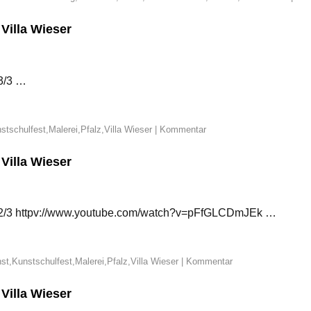
Villa Wieser
 3/3 …
stschulfest
,
Malerei
,
Pfalz
,
Villa Wieser
|
Kommentar
Villa Wieser
eo 2/3 httpv://www.youtube.com/watch?v=pFfGLCDmJEk …
st
,
Kunstschulfest
,
Malerei
,
Pfalz
,
Villa Wieser
|
Kommentar
Villa Wieser