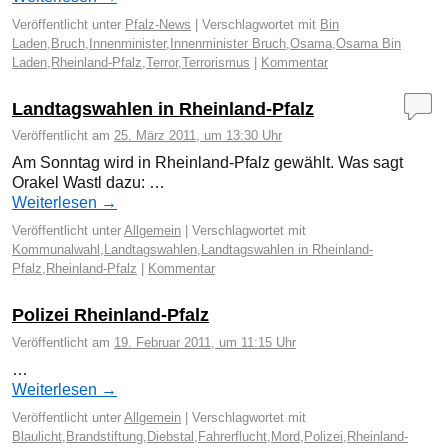
Veröffentlicht unter
Pfalz-News
|
Verschlagwortet mit
Bin
Laden
,
Bruch
,
Innenminister
,
Innenminister Bruch
,
Osama
,
Osama Bin
Laden
,
Rheinland-Pfalz
,
Terror
,
Terrorismus
|
Kommentar
Landtagswahlen in Rheinland-Pfalz
Veröffentlicht am
25. März 2011, um 13:30 Uhr
Am Sonntag wird in Rheinland-Pfalz gewählt. Was sagt
Orakel Wastl dazu: …
Weiterlesen
→
Veröffentlicht unter
Allgemein
|
Verschlagwortet mit
Kommunalwahl
,
Landtagswahlen
,
Landtagswahlen in Rheinland-
Pfalz
,
Rheinland-Pfalz
|
Kommentar
Polizei Rheinland-Pfalz
Veröffentlicht am
19. Februar 2011, um 11:15 Uhr
…
Weiterlesen
→
Veröffentlicht unter
Allgemein
|
Verschlagwortet mit
Blaulicht
,
Brandstiftung
,
Diebstal
,
Fahrerflucht
,
Mord
,
Polizei
,
Rheinland-