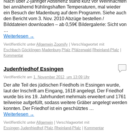
Nach über 2-jähriger Abstinenz stand kurz vor Weihnachten
bei annähernd frühlingshaften Temperaturen, mal wieder
ein Besuch der Madenburg auf dem Programm. Siehe auch
den Bericht vom 3. Nov. 2010 Abzüge bestellen /
Bilddateien downloaden – ab 0,59€ Bildergalerie: Sicht von
…
Weiterlesen
→
Veröffentlicht unter
Allgemein
,
Zoomify
|
Verschlagwortet mit
Eschbach
,
Göcklingen
,
Madenburg
,
Pfalz
,
Pfälzerwald
,
Rheinland-Pfalz
|
Kommentar
Judenfriedhof Essingen
Veröffentlicht am
1. November 2012, um 13:09 Uhr
Der alte Teil des jüdischen Friedhofs in Essingen wurde,
laut der Inschrift am Eingang, 1618 angelegt. Der Friedhof
wurde bis ins 19. Jahrhundert mehrmals erweitert und 1761
teilweise aufgefüllt, sodass weitere Gräber angelegt werden
konnten. Der Friedhof ist ein geschütztes …
Weiterlesen
→
Veröffentlicht unter
Allgemein
|
Verschlagwortet mit
Essingen
,
Judenfriedhof
,
Pfalz
,
Rheinland-Pfalz
|
Kommentar