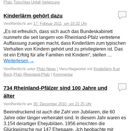
Pfalz
,
Totschlag
,
Unfall
,
Verletzung
Kinderlärm gehört dazu
Veröffentlicht am
17. Februar 2011, um 10:32 Uhr
„Es ist erfreulich, dass sich auch das Bundeskabinett
nunmehr die seit langem von Rheinland-Pfalz vertretene
Auffassung zueigen macht, dass Kinderlärm zum typischen
Verhalten von Kindern gehört und zu privilegieren ist. Das
ist ein Erfolg für alle Familien mit Kindern“, stellen …
Weiterlesen
→
Veröffentlicht unter
Pfalz-News
|
Verschlagwortet mit
Kinderlärm
,
Kurt
Beck
,
Pfalz
,
Rheinland-Pfalz
|
Kommentar
734 Rheinland-Pfälzer sind 100 Jahre und
älter
Veröffentlicht am
30. Dezember 2010, um 21:25 Uhr
Beeindruckend ist auch die Zahl von Jubilaren, die 60
Jahre oder länger verheiratet sind. In diesem Jahr waren es
3.154 derartiger Ehejubiläen. 1956 erreichten die
Glückwünsche nur 147 Ehepaare. „Ich beobachte mit