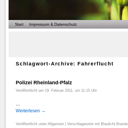
Zum Inhalt wechseln
Zum sekundären Inhalt wechseln
Start
Impressum & Datenschutz
Schlagwort-Archive:
Fahrerflucht
Polizei Rheinland-Pfalz
Veröffentlicht am
19. Februar 2011, um 11:15 Uhr
…
Weiterlesen
→
Veröffentlicht unter
Allgemein
|
Verschlagwortet mit
Blaulicht
,
Brands