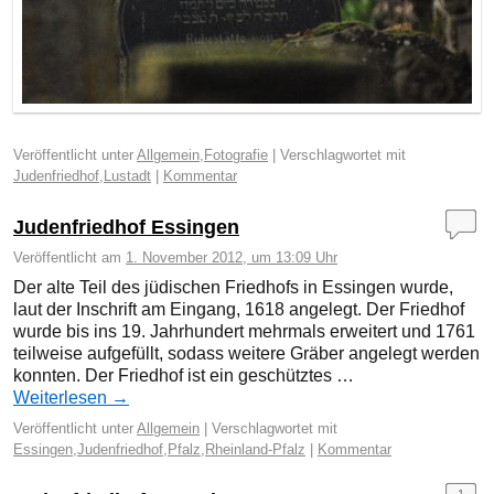
Veröffentlicht unter
Allgemein
,
Fotografie
|
Verschlagwortet mit
Judenfriedhof
,
Lustadt
|
Kommentar
Judenfriedhof Essingen
Veröffentlicht am
1. November 2012, um 13:09 Uhr
Der alte Teil des jüdischen Friedhofs in Essingen wurde,
laut der Inschrift am Eingang, 1618 angelegt. Der Friedhof
wurde bis ins 19. Jahrhundert mehrmals erweitert und 1761
teilweise aufgefüllt, sodass weitere Gräber angelegt werden
konnten. Der Friedhof ist ein geschütztes …
Weiterlesen
→
Veröffentlicht unter
Allgemein
|
Verschlagwortet mit
Essingen
,
Judenfriedhof
,
Pfalz
,
Rheinland-Pfalz
|
Kommentar
1