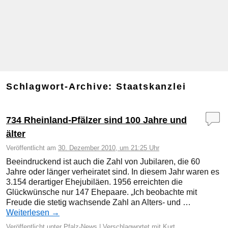
Schlagwort-Archive:
Staatskanzlei
734 Rheinland-Pfälzer sind 100 Jahre und
älter
Veröffentlicht am
30. Dezember 2010, um 21:25 Uhr
Beeindruckend ist auch die Zahl von Jubilaren, die 60
Jahre oder länger verheiratet sind. In diesem Jahr waren es
3.154 derartiger Ehejubiläen. 1956 erreichten die
Glückwünsche nur 147 Ehepaare. „Ich beobachte mit
Freude die stetig wachsende Zahl an Alters- und …
Weiterlesen
→
Veröffentlicht unter
Pfalz-News
|
Verschlagwortet mit
Kurt