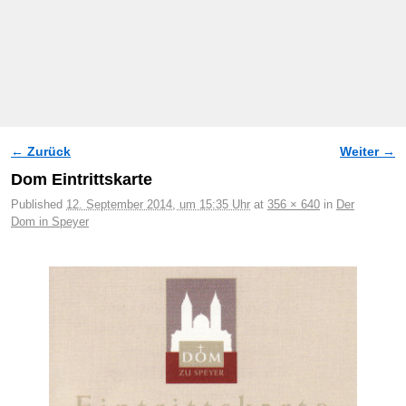
← Zurück
Weiter →
Bilder-Navigation
Dom Eintrittskarte
Published
12. September 2014, um 15:35 Uhr
at
356 × 640
in
Der
Dom in Speyer