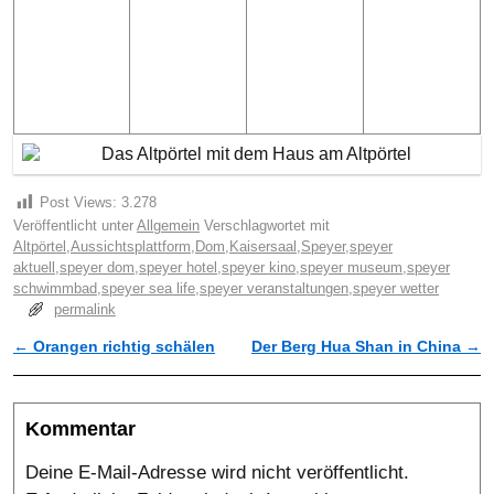
Post Views:
3.278
Veröffentlicht unter
Allgemein
Verschlagwortet mit
Altpörtel
,
Aussichtsplattform
,
Dom
,
Kaisersaal
,
Speyer
,
speyer
aktuell
,
speyer dom
,
speyer hotel
,
speyer kino
,
speyer museum
,
speyer
schwimmbad
,
speyer sea life
,
speyer veranstaltungen
,
speyer wetter
permalink
←
Orangen richtig schälen
Der Berg Hua Shan in China
→
Artikelnavigation
Kommentar
Deine E-Mail-Adresse wird nicht veröffentlicht.