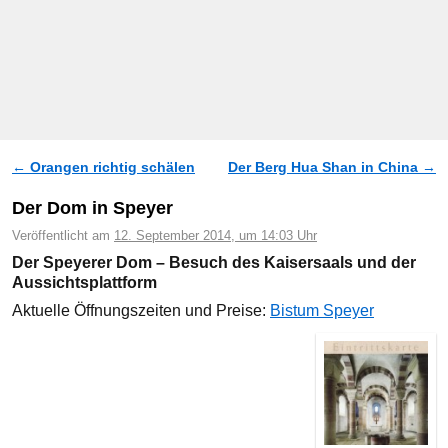
←
Orangen richtig schälen
Der Berg Hua Shan in China
→
Artikelnavigation
Der Dom in Speyer
Veröffentlicht am
12. September 2014, um 14:03 Uhr
Der Speyerer Dom – Besuch des Kaisersaals und der
Aussichtsplattform
Aktuelle Öffnungszeiten und Preise:
Bistum Speyer