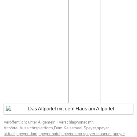
Veröffentlicht unter
Allgemein
|
Verschlagwortet mit
Altpörtel
,
Aussichtsplattform
,
Dom
,
Kaisersaal
,
Speyer
,
speyer
aktuell
,
speyer dom
,
speyer hotel
,
speyer kino
,
speyer museum
,
speyer