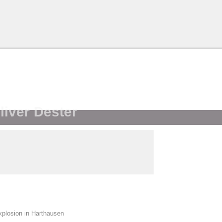
liver Dester
plosion in Harthausen