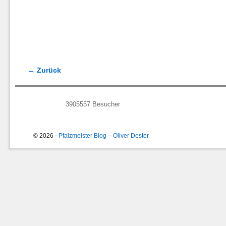
← Zurück
Bilder-Navigation
3905557
Besucher
© 2026 -
Pfalzmeister Blog – Oliver Dester