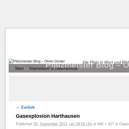
Die Pfalz in Wort und Bild
Pfalzmeister Blog – O
Zum Inhalt wechseln
Zum sekundären Inhalt wechseln
Start
Impressum & Datenschutz
← Zurück
Bilder-Navigation
Gasexplosion Harthausen
Published
28. September 2013, um 18:50 Uhr
at
640 × 427
in
Gasex