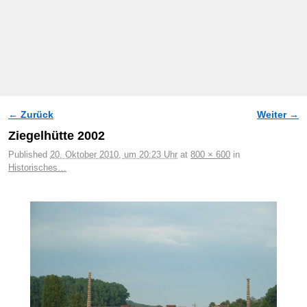
← Zurück
Weiter →
Bilder-Navigation
Ziegelhütte 2002
Published
20. Oktober 2010, um 20:23 Uhr
at
800 × 600
in
Historisches…