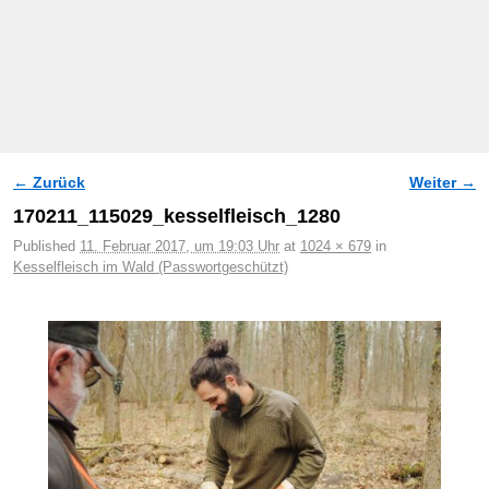
← Zurück
Weiter →
Bilder-Navigation
170211_115029_kesselfleisch_1280
Published
11. Februar 2017, um 19:03 Uhr
at
1024 × 679
in
Kesselfleisch im Wald (Passwortgeschützt)