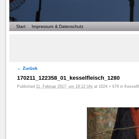
Zum Inhalt wechseln
Zum sekundären Inhalt wechseln
Start
Impressum & Datenschutz
← Zurück
Bilder-Navigation
170211_122358_01_kesselfleisch_1280
Published
11. Februar 2017, um 19:12 Uhr
at
1024 × 679
in
Kesself