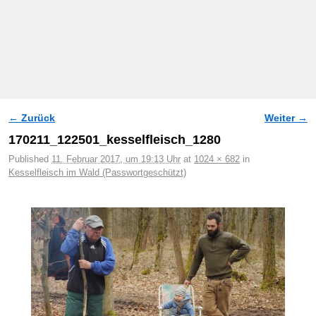
← Zurück
Weiter →
Bilder-Navigation
170211_122501_kesselfleisch_1280
Published
11. Februar 2017, um 19:13 Uhr
at
1024 × 682
in
Kesselfleisch im Wald (Passwortgeschützt)