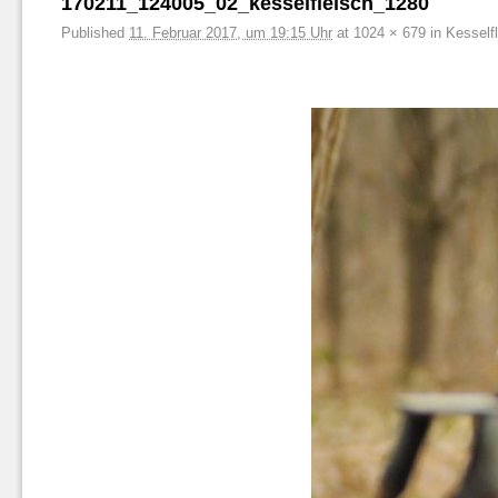
170211_124005_02_kesselfleisch_1280
Published
11. Februar 2017, um 19:15 Uhr
at
1024 × 679
in
Kesself