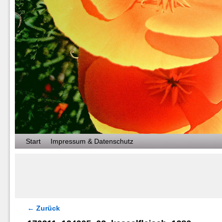
Zum Inhalt wechseln
Zum sekundären Inhalt wechseln
Start
Impressum & Datenschutz
← Zurück
Bilder-Navigation