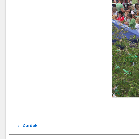
← Zurück
Bilder-Navigation