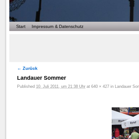
Zum Inhalt wechseln
Zum sekundären Inhalt wechseln
Start
Impressum & Datenschutz
← Zurück
Bilder-Navigation
Landauer Sommer
Published
10. Juli 2011, um 21:38 Uhr
at
640 × 427
in
Landauer So