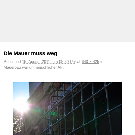
Bilder-Navigation
Die Mauer muss weg
Published
15. August 2011, um 08:39 Uhr
at
640 × 425
in
Mauerbau war unmenschlicher Akt