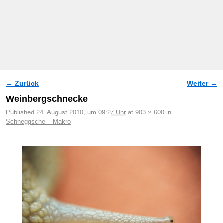
← Zurück
Weiter →
Bilder-Navigation
Weinbergschnecke
Published
24. August 2010, um 09:27 Uhr
at
903 × 600
in
Schneggsche – Makro