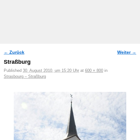
← Zurück
Weiter →
Bilder-Navigation
Straßburg
Published
30. August 2010, um 15:20 Uhr
at
600 × 800
in
Strasbourg – Straßburg