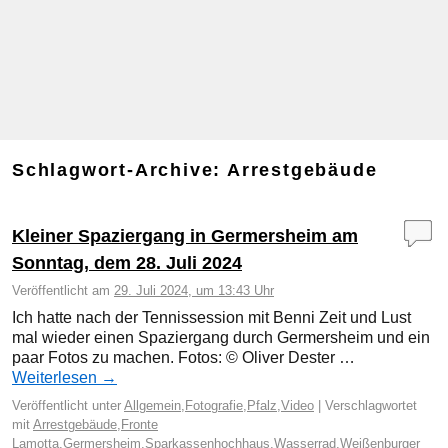
Schlagwort-Archive:
Arrestgebäude
Kleiner Spaziergang in Germersheim am
Sonntag, dem 28. Juli 2024
Veröffentlicht am
29. Juli 2024, um 13:43 Uhr
Ich hatte nach der Tennissession mit Benni Zeit und Lust
mal wieder einen Spaziergang durch Germersheim und ein
paar Fotos zu machen. Fotos: © Oliver Dester …
Weiterlesen
→
Veröffentlicht unter
Allgemein
,
Fotografie
,
Pfalz
,
Video
|
Verschlagwortet
mit
Arrestgebäude
,
Fronte
Lamotta
,
Germersheim
,
Sparkassenhochhaus
,
Wasserrad
,
Weißenburger