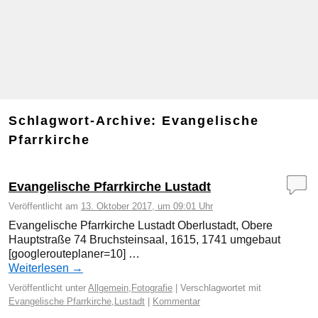
Schlagwort-Archive:
Evangelische
Pfarrkirche
Evangelische Pfarrkirche Lustadt
Veröffentlicht am
13. Oktober 2017, um 09:01 Uhr
Evangelische Pfarrkirche Lustadt Oberlustadt, Obere
Hauptstraße 74 Bruchsteinsaal, 1615, 1741 umgebaut
[googlerouteplaner=10] …
Weiterlesen
→
Veröffentlicht unter
Allgemein
,
Fotografie
|
Verschlagwortet mit
Evangelische Pfarrkirche
,
Lustadt
|
Kommentar