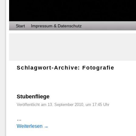
Zum Inhalt wechseln
Zum sekundären Inhalt wechseln
Start
Impressum & Datenschutz
Schlagwort-Archive:
Fotografie
Artikelnavigation
Stubenfliege
Veröffentlicht am
13. September 2010, um 17:45 Uhr
…
Weiterlesen
→