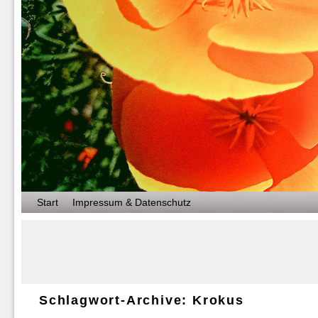
Zum Inhalt wechseln
Zum sekundären Inhalt wechseln
Start
Impressum & Datenschutz
Schlagwort-Archive:
Krokus