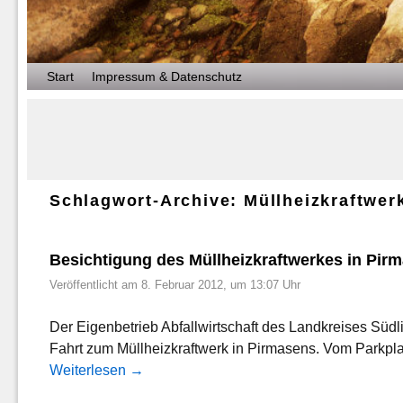
Zum Inhalt wechseln
Zum sekundären Inhalt wechseln
Start
Impressum & Datenschutz
Schlagwort-Archive:
Müllheizkraftwer
Besichtigung des Müllheizkraftwerkes in Pir
Veröffentlicht am
8. Februar 2012, um 13:07 Uhr
Der Eigenbetrieb Abfallwirtschaft des Landkreises Südli
Fahrt zum Müllheizkraftwerk in Pirmasens. Vom Parkpla
Weiterlesen
→