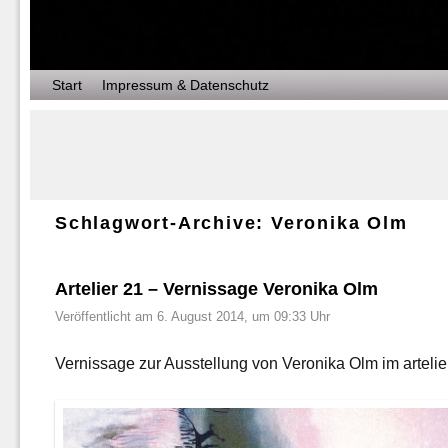
Zum Inhalt wechseln
Zum sekundären Inhalt wechseln
Start
Impressum & Datenschutz
Schlagwort-Archive:
Veronika Olm
Artelier 21 – Vernissage Veronika Olm
Veröffentlicht am
6. August 2014, um 09:33 Uhr
Vernissage zur Ausstellung von Veronika Olm im arteli