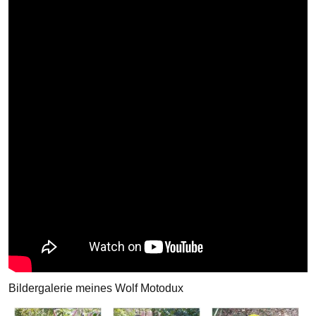
Bildergalerie meines Wolf Motodux