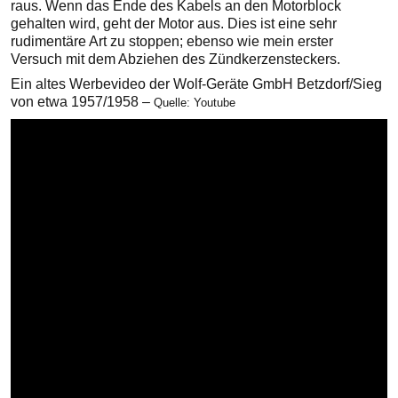
raus. Wenn das Ende des Kabels an den Motorblock
gehalten wird, geht der Motor aus. Dies ist eine sehr
rudimentäre Art zu stoppen; ebenso wie mein erster
Versuch mit dem Abziehen des Zündkerzensteckers.
Ein altes Werbevideo der Wolf-Geräte GmbH Betzdorf/Sieg
von etwa 1957/1958 –
Quelle: Youtube