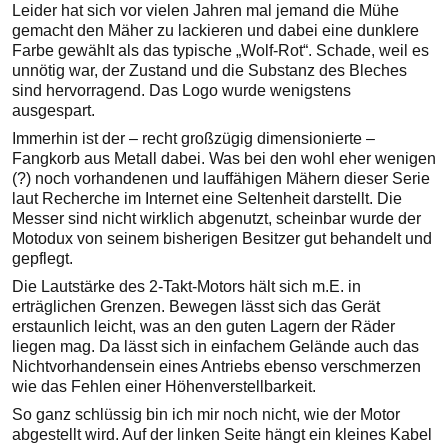
Leider hat sich vor vielen Jahren mal jemand die Mühe
gemacht den Mäher zu lackieren und dabei eine dunklere
Farbe gewählt als das typische „Wolf-Rot“. Schade, weil es
unnötig war, der Zustand und die Substanz des Bleches
sind hervorragend. Das Logo wurde wenigstens
ausgespart.
Immerhin ist der – recht großzügig dimensionierte –
Fangkorb aus Metall dabei. Was bei den wohl eher wenigen
(?) noch vorhandenen und lauffähigen Mähern dieser Serie
laut Recherche im Internet eine Seltenheit darstellt. Die
Messer sind nicht wirklich abgenutzt, scheinbar wurde der
Motodux von seinem bisherigen Besitzer gut behandelt und
gepflegt.
Die Lautstärke des 2-Takt-Motors hält sich m.E. in
erträglichen Grenzen. Bewegen lässt sich das Gerät
erstaunlich leicht, was an den guten Lagern der Räder
liegen mag. Da lässt sich in einfachem Gelände auch das
Nichtvorhandensein eines Antriebs ebenso verschmerzen
wie das Fehlen einer Höhenverstellbarkeit.
So ganz schlüssig bin ich mir noch nicht, wie der Motor
abgestellt wird. Auf der linken Seite hängt ein kleines Kabel