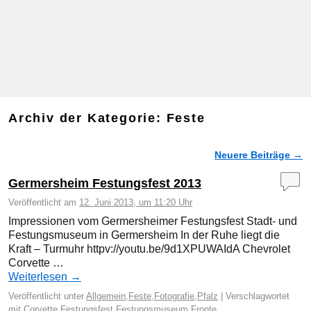
Archiv der Kategorie:
Feste
Neuere Beiträge
→
Artikelnavigation
Germersheim Festungsfest 2013
Veröffentlicht am
12. Juni 2013, um 11:20 Uhr
Impressionen vom Germersheimer Festungsfest Stadt- und
Festungsmuseum in Germersheim In der Ruhe liegt die
Kraft – Turmuhr httpv://youtu.be/9d1XPUWAIdA Chevrolet
Corvette …
Weiterlesen
→
Veröffentlicht unter
Allgemein
,
Feste
,
Fotografie
,
Pfalz
|
Verschlagwortet
mit
Corvette
,
Festungsfest
,
Festungsmuseum
,
Fronte