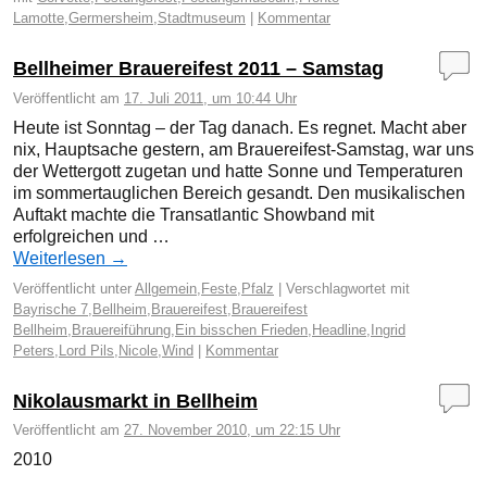
Lamotte
,
Germersheim
,
Stadtmuseum
|
Kommentar
Bellheimer Brauereifest 2011 – Samstag
Veröffentlicht am
17. Juli 2011, um 10:44 Uhr
Heute ist Sonntag – der Tag danach. Es regnet. Macht aber
nix, Hauptsache gestern, am Brauereifest-Samstag, war uns
der Wettergott zugetan und hatte Sonne und Temperaturen
im sommertauglichen Bereich gesandt. Den musikalischen
Auftakt machte die Transatlantic Showband mit
erfolgreichen und …
Weiterlesen
→
Veröffentlicht unter
Allgemein
,
Feste
,
Pfalz
|
Verschlagwortet mit
Bayrische 7
,
Bellheim
,
Brauereifest
,
Brauereifest
Bellheim
,
Brauereiführung
,
Ein bisschen Frieden
,
Headline
,
Ingrid
Peters
,
Lord Pils
,
Nicole
,
Wind
|
Kommentar
Nikolausmarkt in Bellheim
Veröffentlicht am
27. November 2010, um 22:15 Uhr
2010