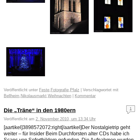
Veröffentlicht unter
Feste
,
Fotografie
,
Pfalz
|
Verschlagwortet mit
Bellheim
,
Nikolausmarkt
,
Weihnachten
|
Kommentar
1
Die „Träne“ in den 1980ern
Veröffentlicht am
2. November 2010, um 13:34 Uhr
[aartikel]3898572072:right[/aartikel]Der Nostalgietrip geht
weiter – für Insider Beim Durchforsten alter CDs habe ich
Scans von Sofortbildern gefunden. Die Aufnahmen wurden