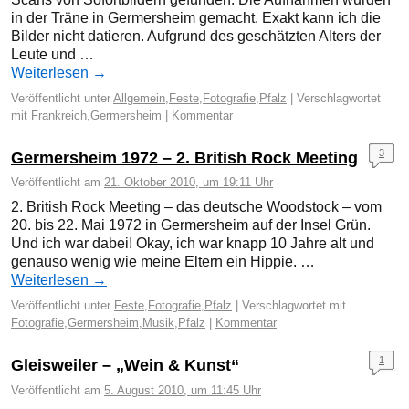
in der Träne in Germersheim gemacht. Exakt kann ich die
Bilder nicht datieren. Aufgrund des geschätzten Alters der
Leute und …
Weiterlesen
→
Veröffentlicht unter
Allgemein
,
Feste
,
Fotografie
,
Pfalz
|
Verschlagwortet
mit
Frankreich
,
Germersheim
|
Kommentar
3
Germersheim 1972 – 2. British Rock Meeting
Veröffentlicht am
21. Oktober 2010, um 19:11 Uhr
2. British Rock Meeting – das deutsche Woodstock – vom
20. bis 22. Mai 1972 in Germersheim auf der Insel Grün.
Und ich war dabei! Okay, ich war knapp 10 Jahre alt und
genauso wenig wie meine Eltern ein Hippie. …
Weiterlesen
→
Veröffentlicht unter
Feste
,
Fotografie
,
Pfalz
|
Verschlagwortet mit
Fotografie
,
Germersheim
,
Musik
,
Pfalz
|
Kommentar
1
Gleisweiler – „Wein & Kunst“
Veröffentlicht am
5. August 2010, um 11:45 Uhr