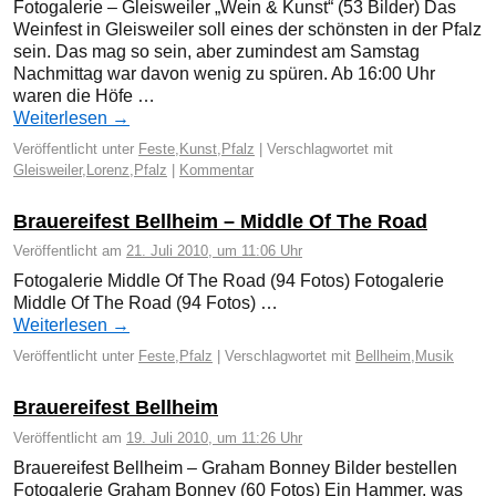
Fotogalerie – Gleisweiler „Wein & Kunst“ (53 Bilder) Das
Weinfest in Gleisweiler soll eines der schönsten in der Pfalz
sein. Das mag so sein, aber zumindest am Samstag
Nachmittag war davon wenig zu spüren. Ab 16:00 Uhr
waren die Höfe …
Weiterlesen
→
Veröffentlicht unter
Feste
,
Kunst
,
Pfalz
|
Verschlagwortet mit
Gleisweiler
,
Lorenz
,
Pfalz
|
Kommentar
Brauereifest Bellheim – Middle Of The Road
Veröffentlicht am
21. Juli 2010, um 11:06 Uhr
Fotogalerie Middle Of The Road (94 Fotos) Fotogalerie
Middle Of The Road (94 Fotos) …
Weiterlesen
→
Veröffentlicht unter
Feste
,
Pfalz
|
Verschlagwortet mit
Bellheim
,
Musik
Brauereifest Bellheim
Veröffentlicht am
19. Juli 2010, um 11:26 Uhr
Brauereifest Bellheim – Graham Bonney Bilder bestellen
Fotogalerie Graham Bonney (60 Fotos) Ein Hammer, was