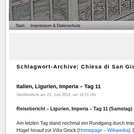
Zum Inhalt wechseln
Zum sekundären Inhalt wechseln
Start
Impressum & Datenschutz
Schlagwort-Archive:
Chiesa di San Gi
Italien, Ligurien, Imperia – Tag 11
Veröffentlicht am
23. Juni 2014, um 14:51 Uhr
Reisebericht – Ligurien, Imperia – Tag 11 (Samstag)
Am letzten Tag stand nochmal ein Rundgang durch Imp
Hügel hinauf zur Villa Grock (
Homepage
–
Wikipedia
).