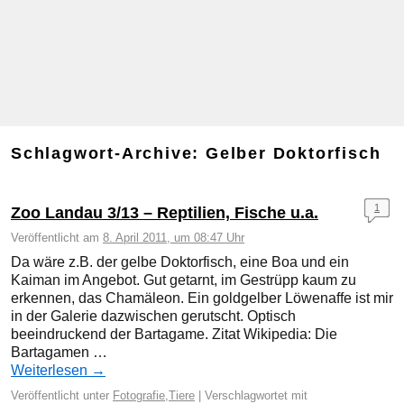
Schlagwort-Archive:
Gelber Doktorfisch
1
Zoo Landau 3/13 – Reptilien, Fische u.a.
Veröffentlicht am
8. April 2011, um 08:47 Uhr
Da wäre z.B. der gelbe Doktorfisch, eine Boa und ein
Kaiman im Angebot. Gut getarnt, im Gestrüpp kaum zu
erkennen, das Chamäleon. Ein goldgelber Löwenaffe ist mir
in der Galerie dazwischen gerutscht. Optisch
beeindruckend der Bartagame. Zitat Wikipedia: Die
Bartagamen …
Weiterlesen
→
Veröffentlicht unter
Fotografie
,
Tiere
|
Verschlagwortet mit