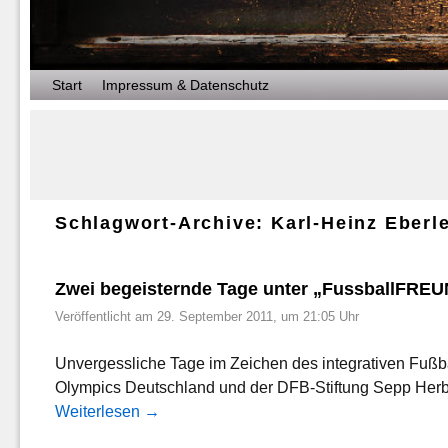
Zum Inhalt wechseln
Zum sekundären Inhalt wechseln
Start
Impressum & Datenschutz
Schlagwort-Archive:
Karl-Heinz Eberl
Zwei begeisternde Tage unter „FussballFRE
Veröffentlicht am
29. September 2011, um 21:05 Uhr
Unvergessliche Tage im Zeichen des integrativen Fußba
Olympics Deutschland und der DFB-Stiftung Sepp Herbe
Weiterlesen
→