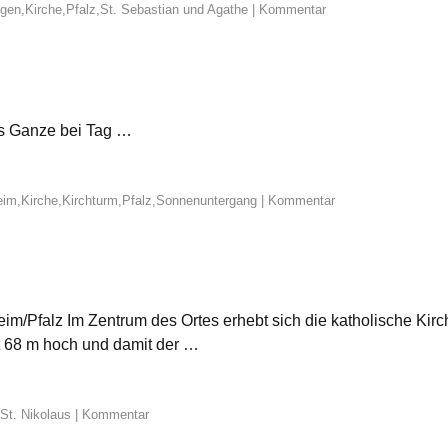
ngen
,
Kirche
,
Pfalz
,
St. Sebastian und Agathe
|
Kommentar
s Ganze bei Tag …
eim
,
Kirche
,
Kirchturm
,
Pfalz
,
Sonnenuntergang
|
Kommentar
eim/Pfalz Im Zentrum des Ortes erhebt sich die katholische Kir
st 68 m hoch und damit der …
St. Nikolaus
|
Kommentar