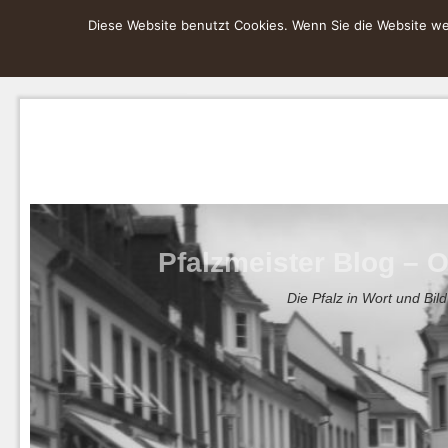
Diese Website benutzt Cookies. Wenn Sie die Website wei
Pfalzmeister Blog – O
Die Pfalz in Wort und Bild