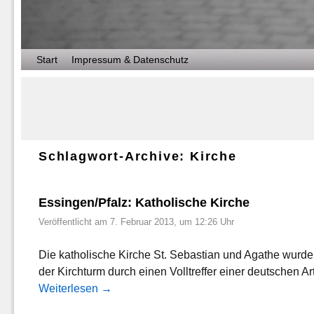
Zum Inhalt wechseln
Zum sekundären Inhalt wechseln
Start
Impressum & Datenschutz
Schlagwort-Archive:
Kirche
Essingen/Pfalz: Katholische Kirche
Veröffentlicht am
7. Februar 2013, um 12:26 Uhr
Die katholische Kirche St. Sebastian und Agathe wurde
der Kirchturm durch einen Volltreffer einer deutschen 
Weiterlesen
→