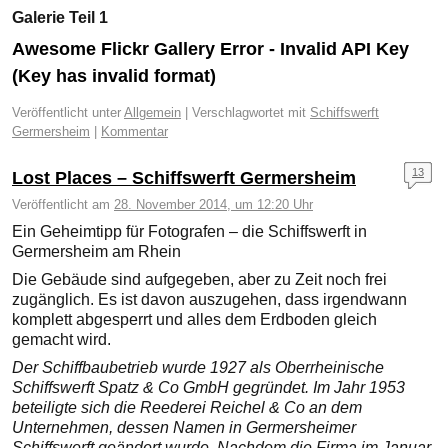
Galerie Teil 1
Awesome Flickr Gallery Error - Invalid API Key
(Key has invalid format)
Veröffentlicht unter
Allgemein
|
Verschlagwortet mit
Schiffswerft
Germersheim
|
Kommentar
13
Lost Places – Schiffswerft Germersheim
Veröffentlicht am
28. November 2014, um 12:20 Uhr
Ein Geheimtipp für Fotografen – die Schiffswerft in
Germersheim am Rhein
Die Gebäude sind aufgegeben, aber zu Zeit noch frei
zugänglich. Es ist davon auszugehen, dass irgendwann
komplett abgesperrt und alles dem Erdboden gleich
gemacht wird.
Der Schiffbaubetrieb wurde 1927 als Oberrheinische
Schiffswerft Spatz & Co GmbH gegründet. Im Jahr 1953
beteiligte sich die Reederei Reichel & Co an dem
Unternehmen, dessen Namen in Germersheimer
Schiffswerft geändert wurde. Nachdem die Firma im Januar