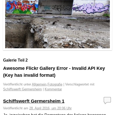
Galerie Teil 2
Awesome Flickr Gallery Error - Invalid API Key
(Key has invalid format)
Veröffentlicht unter
Allgemein
,
Fotografie
|
Verschlagwortet mit
Schiffswerft Germersheim
|
Kommentar
Schiffswerft Germersheim 1
Veröffentlicht am
28. April 2016, um 20:06 Uhr