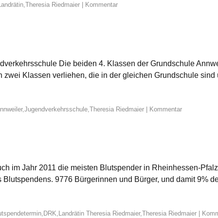
Landrätin
,
Theresia Riedmaier
|
Kommentar
endverkehrsschule Die beiden 4. Klassen der Grundschule Annwe
 zwei Klassen verliehen, die in der gleichen Grundschule sind 
nnweiler
,
Jugendverkehrsschule
,
Theresia Riedmaier
|
Kommentar
 im Jahr 2011 die meisten Blutspender in Rheinhessen-Pfalz A
es Blutspendens. 9776 Bürgerinnen und Bürger, und damit 9% d
utspendetermin
,
DRK
,
Landrätin Theresia Riedmaier
,
Theresia Riedmaier
|
Komm