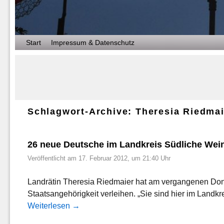
Zum Inhalt wechseln
Zum sekundären Inhalt wechseln
Start
Impressum & Datenschutz
Schlagwort-Archive:
Theresia Riedmai
26 neue Deutsche im Landkreis Südliche Wei
Veröffentlicht am
17. Februar 2012, um 21:40 Uhr
Landrätin Theresia Riedmaier hat am vergangenen Don
Staatsangehörigkeit verleihen. „Sie sind hier im Land
Weiterlesen
→