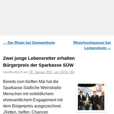
←
Der Rhein bei Germersheim
Rheinhochwasser bei
Artikelnavigation
Leimersheim
→
Zwei junge Lebensretter erhalten
Bürgerpreis der Sparkasse SÜW
Veröffentlicht am
18. Januar 2011, um 16:01 Uhr
Bereits zum fünften Mal hat die
Sparkasse Südliche Weinstraße
Menschen mit vorbildlichem
ehrenamtlichem Engagement mit
dem Bürgerpreis ausgezeichnet.
„Retten, helfen, Chancen