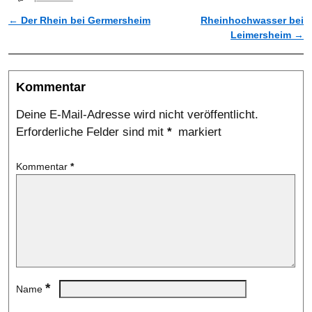
←
Der Rhein bei Germersheim
Rheinhochwasser bei
Artikelnavigation
Leimersheim
→
Kommentar
Deine E-Mail-Adresse wird nicht veröffentlicht.
Erforderliche Felder sind mit
*
markiert
Kommentar
*
*
Name