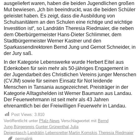
ausgeliefert waren, haben die beiden Jugendlichen großen
Mut bewiesen. „Ich bin beeindruckt, was die beiden Schüler
geleistet haben. Es zeigt, dass die Ausbildung von
Schulsanitätern an den Schulen eine richtige und wichtige
Investition ist“, so Landrätin Theresia Riedmaier, die neben
dem Oberbürgermeister Hans-Dieter Schlimmer, dem
Stadtbürgermeister Werner Kastner und den
Sparkassendirektoren Bernd Jung und Gernot Schneider, in
der Jury saß.
In der Kategorie Lebenswerke wurde Herbert Eitel aus
Edenkoben für sein mehr als 50-jähriges Engagement in
der Jugendarbeit des Christlichen Vereins junger Menschen
(CVJM) sowie für seinen Einsatz für Not leidende
Menschen in Tansania ausgezeichnet. Preisträger in der
Kategorie Alltagshelden ist Werner Baumann aus Landau.
Der Feuerwehrmann ist seit mehr als 43 Jahren
ehrenamtlich bei der Freiwilligen Feuerwehr in Landau.
Post Views:
3.810
Veröffentlicht unter
Pfalz-News
Verschlagwortet mit
Bernd
Jung
,
Bürgerpreis
,
Gunter Grünenthal
,
Julia
Deigentasch
,
Landrätin
,
Lebensretter
,
Martin Komskis
,
Theresia Riedmaier
permalink