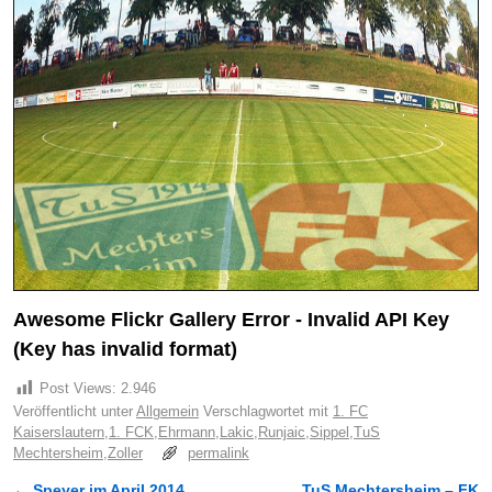
Awesome Flickr Gallery Error - Invalid API Key
(Key has invalid format)
Post Views:
2.946
Veröffentlicht unter
Allgemein
Verschlagwortet mit
1. FC
Kaiserslautern
,
1. FCK
,
Ehrmann
,
Lakic
,
Runjaic
,
Sippel
,
TuS
Mechtersheim
,
Zoller
permalink
←
Speyer im April 2014
TuS Mechtersheim – FK