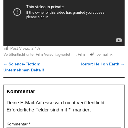
Post Views:
2.487
Veröffentlicht unter
Film
Verschlagwortet mit
Film
permalink
←
Science-Fiction:
Horror: Hell on Earth
→
Artikelnavigation
Unternehmen Delta 3
Kommentar
Deine E-Mail-Adresse wird nicht veröffentlicht.
Erforderliche Felder sind mit
*
markiert
Kommentar
*