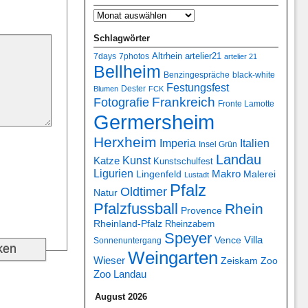
Schlagwörter
7days
7photos
Altrhein
artelier21
artelier 21
Bellheim
Benzingespräche
black-white
Festungsfest
Dester
Blumen
FCK
Frankreich
Fotografie
Fronte Lamotte
Germersheim
Herxheim
Italien
Imperia
Insel Grün
Landau
Kunst
Katze
Kunstschulfest
Ligurien
Makro
Lingenfeld
Malerei
Lustadt
Pfalz
Oldtimer
Natur
Pfalzfussball
Rhein
Provence
Rheinland-Pfalz
Rheinzabern
Speyer
Villa
Vence
Sonnenuntergang
Weingarten
Wieser
Zeiskam
Zoo
Zoo Landau
August 2026