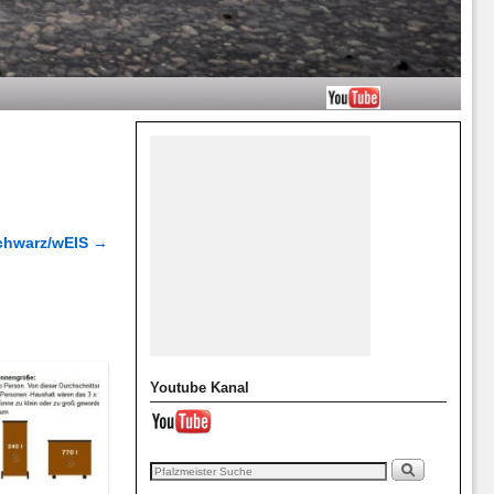
chwarz/wEIS
→
Youtube Kanal