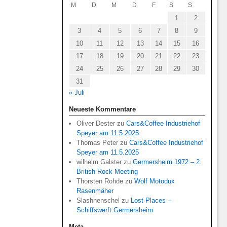
M
D
M
D
F
S
S
1
2
3
4
5
6
7
8
9
10
11
12
13
14
15
16
17
18
19
20
21
22
23
24
25
26
27
28
29
30
31
« Juli
Neueste Kommentare
Oliver Dester
zu
Cars&Coffee Industriehof
Speyer am 11.5.2025
Thomas Peter
zu
Cars&Coffee Industriehof
Speyer am 11.5.2025
wilhelm Galster
zu
Germersheim 1972 – 2.
British Rock Meeting
Thorsten Rohde
zu
Wolf Motodux
Rasenmäher
Slashhenschel
zu
Lost Places –
Schiffswerft Germersheim
Meta