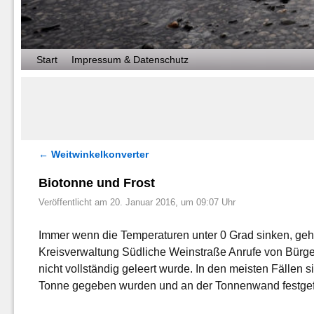
Zum Inhalt wechseln
Zum sekundären Inhalt wechseln
Start
Impressum & Datenschutz
←
Weitwinkelkonverter
Artikelnavigation
Biotonne und Frost
Veröffentlicht am
20. Januar 2016, um 09:07 Uhr
Immer wenn die Temperaturen unter 0 Grad sinken, gehe
Kreisverwaltung Südliche Weinstraße Anrufe von Bürger
nicht vollständig geleert wurde. In den meisten Fällen s
Tonne gegeben wurden und an der Tonnenwand festgefr