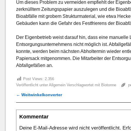
Um dieses Problem zu vermeiden empfiehlt der Eigenbet
zerknülltem Zeitungspapier auszulegen und die Bioabfä
Bioabfälle mit grobem Strukturmaterial, wie etwa Heck
Gebäuden kann die Gefahr des Festfrierens der Bioabfä
Der Eigenbetrieb weist darauf hin, dass eine manuelle 
Entsorgungsunternehmens nicht möglich ist. Abfallgefä
konnte, werden beim nächsten Abholtermin wieder ent
Papiersack mitgenommen. Die Mitarbeiter der Entsorgun
Abfallgefäßen an.
Post Views:
2.356
Veröffentlicht unter
Allgemein
Verschlagwortet mit
Biotonne
p
←
Weitwinkelkonverter
Artikelnavigation
Kommentar
Deine E-Mail-Adresse wird nicht veröffentlicht.
Erf