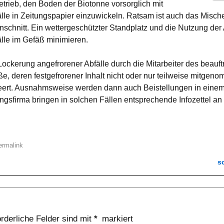
rieb, den Boden der Biotonne vorsorglich mit
lle in Zeitungspapier einzuwickeln. Ratsam ist auch das Misch
enschnitt. Ein wettergeschützter Standplatz und die Nutzung d
lle im Gefäß minimieren.
Lockerung angefrorener Abfälle durch die Mitarbeiter des beauft
ße, deren festgefrorener Inhalt nicht oder nur teilweise mitge
leert. Ausnahmsweise werden dann auch Beistellungen in einem
gsfirma bringen in solchen Fällen entsprechende Infozettel an
ermalink
s
orderliche Felder sind mit
*
markiert