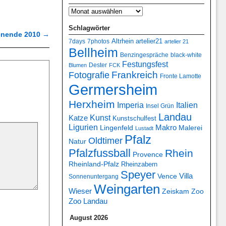
Schlagwörter
henende 2010
→
7days
7photos
Altrhein
artelier21
artelier 21
Bellheim
Benzingespräche
black-white
Festungsfest
Dester
Blumen
FCK
Frankreich
Fotografie
Fronte Lamotte
Germersheim
Herxheim
Italien
Imperia
Insel Grün
Landau
Kunst
Katze
Kunstschulfest
Ligurien
Makro
Lingenfeld
Malerei
Lustadt
Pfalz
Oldtimer
Natur
Pfalzfussball
Rhein
Provence
Rheinland-Pfalz
Rheinzabern
Speyer
Villa
Vence
Sonnenuntergang
Weingarten
Wieser
Zeiskam
Zoo
Zoo Landau
August 2026