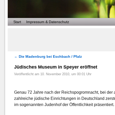
Zum Inhalt wechseln
Zum sekundären Inhalt wechseln
Start
Impressum & Datenschutz
←
Die Madenburg bei Eschbach / Pfalz
Artikelnavigation
Jüdisches Museum in Speyer eröffnet
Veröffentlicht am
10. November 2010, um 00:01 Uhr
Genau 72 Jahre nach der Reichspogromnacht, bei der 
zahlreiche jüdische Einrichtungen in Deutschland zers
im sogenannten Judenhof der Öffentlichkeit präsentiert.