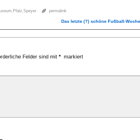
useum
,
Pfalz
,
Speyer
permalink
Das letzte (?) schöne Fußball-Woc
orderliche Felder sind mit
*
markiert