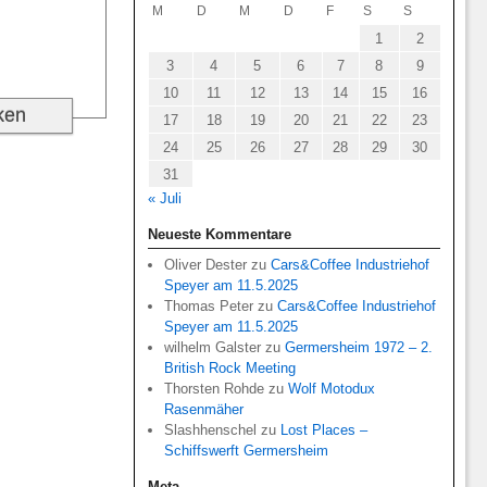
M
D
M
D
F
S
S
1
2
3
4
5
6
7
8
9
10
11
12
13
14
15
16
17
18
19
20
21
22
23
24
25
26
27
28
29
30
31
« Juli
Neueste Kommentare
Oliver Dester
zu
Cars&Coffee Industriehof
Speyer am 11.5.2025
Thomas Peter
zu
Cars&Coffee Industriehof
Speyer am 11.5.2025
wilhelm Galster
zu
Germersheim 1972 – 2.
British Rock Meeting
Thorsten Rohde
zu
Wolf Motodux
Rasenmäher
Slashhenschel
zu
Lost Places –
Schiffswerft Germersheim
Meta