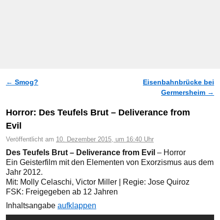
←
Smog?
Eisenbahnbrücke bei
Artikelnavigation
Germersheim
→
Horror: Des Teufels Brut – Deliverance from
Evil
Veröffentlicht am
10. Dezember 2015, um 16:40 Uhr
Des Teufels Brut – Deliverance from Evil
– Horror
Ein Geisterfilm mit den Elementen von Exorzismus aus dem
Jahr 2012.
Mit: Molly Celaschi, Victor Miller | Regie: Jose Quiroz
FSK: Freigegeben ab 12 Jahren
Inhaltsangabe
aufklappen