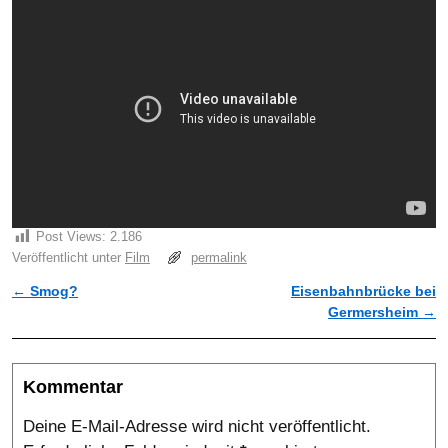
Post Views:
2.186
Veröffentlicht unter
Film
permalink
←
Smog?
Eisenbahnbrücke bei
Artikelnavigation
Germersheim
→
Kommentar
Deine E-Mail-Adresse wird nicht veröffentlicht.