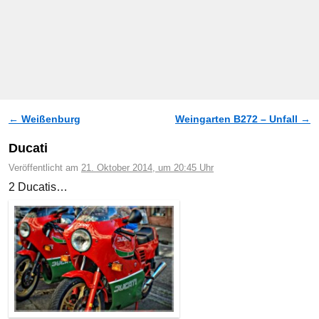
←
Weißenburg
Weingarten B272 – Unfall
→
Artikelnavigation
Ducati
Veröffentlicht am
21. Oktober 2014, um 20:45 Uhr
2 Ducatis…