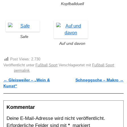
Kopfballduell
Safe
Auf und davon
Post Views:
2.730
Veröffentlicht unter
Fußball
,
Sport
Verschlagwortet mit
Fußball
,
Sport
permalink
←
Gleisweiler – „Wein &
Schneggsche – Makro
→
Artikelnavigation
Kunst“
Kommentar
Deine E-Mail-Adresse wird nicht veröffentlicht.
Erforderliche Felder sind mit
*
markiert